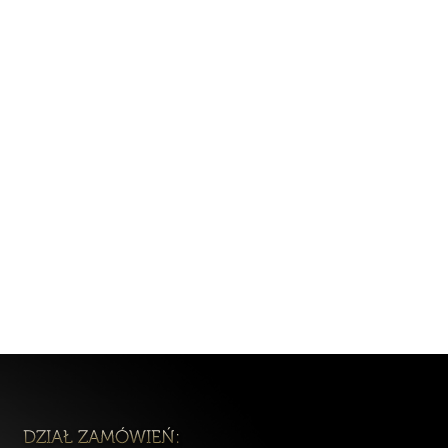
raz windykacyjnej tj. kancelarie
 podatkowych, będziemy je
 to okres 5 lat liczonych od końca
indykacyjnych) będziemy je mogli
hniania wizerunku i w wielu innych
 niezbędne do wykonania umowy), będą
az przez okres niezbędny dla obrony
 uwzględnieniem okresów
ane, może Pani/ Pan zażądać
Pani/Pana danych osobowych
a zdaniem mamy nieprawidłowe dane
potrzebne do ustalenia,