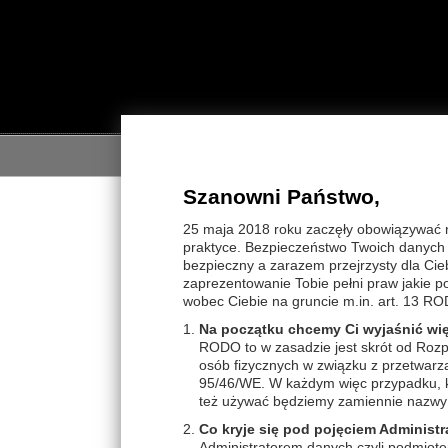
STRON
Szanowni Państwo,
STRONA GŁÓWNA
>
HERBATKI ziołowe
>
Lin
25 maja 2018 roku zaczęły obowiązywać 
praktyce. Bezpieczeństwo Twoich danych j
WYBIERZ KATEGORIĘ
HERB
bezpieczny a zarazem przejrzysty dla Cie
Labor
zaprezentowanie Tobie pełni praw jakie 
THALION THALASSO
propa
wobec Ciebie na gruncie m.in. art. 13 RO
stano
Produkty Gabinet TWARZ
W 100
Na początku chcemy Ci wyjaśnić wi
Linie pielęgnacyjne TWARZ
FACE Essential PILINGI
porz
RODO to w zasadzie jest skrót od Rozp
FACE Essential AMPUŁKI
ułatw
Linie pielęgnacyjne CIAŁO
CLEANSE & TONE demakijaż
osób fizycznych w związku z przetwar
FACE Essential DEMAKIJAŻ
THALISOURCE cera...
95/46/WE. W każdym więc przypadku, ki
HERBATKI ziołowe
FACE Essential MASAŻ
ALGOPUR cera tłusta
też używać będziemy zamiennie nazwy 
ALGOPROTECT linia...
FACE Essential MASKI
Szu
ALGOCALM cera wrażliwa
THALASSO BEAUTY na ciało
Co kryje się pod pojęciem Administr
ALGOLIFT WRINKLE na...
THALISVELT wyszczuplanie
Administratorem danych czyli podmiote