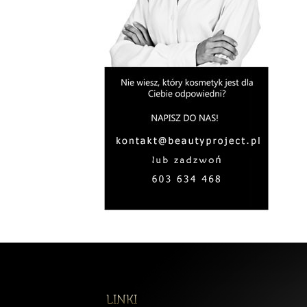
elektronicznej. Będziemy także mogli u
prawne, firmy windykacyjne itp., kied
Państwa dane osobowe nie będą prz
Okres retencji czyli jak długo będ
Będziemy przetwarzać Twoje dane nie d
przetwarzać tak długo jak będziemy do 
roku kalendarzowego, w którym powst
- jeżeli dane osobowe będą przetwarz
przetwarzać w tym celu przez okres pr
- jeżeli wyrazisz nam zgodę na przetw
wypadkach kiedy o tą zgodę poprosimy
- po zrealizowaniu celu pierwotnego d
przetwarzane dla celów archiwalnych p
przed roszczeniami kierowanymi wobec
przedawnienia roszczeń określonych w
Przysługują Pani/ Panu następujące
prawo dostępu do treści swoich dany
prawo do sprostowania (poprawienia
prawo do usunięcia danych - jeżeli
abyśmy je usunęli;
prawo do ograniczenia przetwarzan
wyłącznie do ich przechowywania l
na Pani/Pana temat lub przetwarzamy
dochodzenia lub obrony roszczeń; l