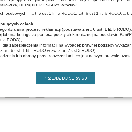
by zobaczyć produkty w wersji dla gabinetów kosmetycznych musis
wska, ul. Rajska 69, 54-028 Wrocław.
osobowych – art. 6 ust 1 lit. a RODO1, art. 6 ust 1 lit. b RODO, art. 6 us
ukiwanie produktów (znalezionych: 3)
pujących celach:
o działania procesu reklamacji (podstawa z art. 6 ust. 1 lit. b RODO);
ej lub marketingu za pomocą poczty elektronicznej na podstawie Pani/
THV652
THV6
it. a RODO);
 dla zabezpieczenia informacji na wypadek prawnej potrzeby wykazani
rt. 6 ust. 1 lit. f RODO w zw. z art.7.ust.3 RODO);
hodzenia lub obrony przed roszczeniami, co jest naszym prawnie uzas
i określania jakości naszej obsługi, co jest naszym prawnie uzasadnion
nas produktów i usług bezpośrednio (marketing bezpośredni, co jest 
PRZEJDŹ DO SERWISU
SUPER DETOX BIO- TEA
SUPER PEAU BIO-TEA
it. f RODO)
Ziołowa herbatka "Detoxify &
Ziołowa herbatka "Rebalance
85,01 ZŁ
85,01 ZŁ
sobowych:
iemy mogli je udostępnić również podmiotom z którymi zawarliśmy um
do powierzenia danych dostawcom rozwiązań technologicznych (dostaw
bsługą przewozu towarów i osób, usługi wsparcie logistycznego. Jeśli b
wiadczenia usług przez podmioty przetwarzające dane, zawsze możesz
ym pracownikiem Administratora. Będziemy także mogli udostępnić T
ania ciągłości działań zwłaszcza w przypadku organizowania dodatko
e odbywa się w sposób ciągły ale także podmiotom ubezpieczeniowym, 