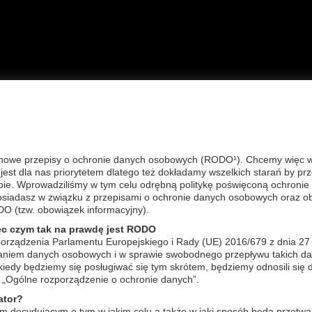
A GŁÓWNA
OFERTA
FAQ
KONTAKT
REG
ie pielęgnacyjne CIAŁO
nowe przepisy o ochronie danych osobowych (RODO¹). Chcemy więc wyj
est dla nas priorytetem dlatego też dokładamy wszelkich starań by pr
ATKI ziołowe
bie. Wprowadziliśmy w tym celu odrębną politykę poświęconą ochronie 
atorium THALION - specjalista z dziedziny talassoterapii i technologi
posiadasz w związku z przepisami o ochronie danych osobowych oraz o
gator holistycznej pielęgnacji ciała, stworzył dla Państwa zestaw p
DO (tzw. obowiązek informacyjny).
wiących element codziennej troski o zdrowie i urodę.
% naturalne, subtelne w smaku, herbatki ziołowe z dodatkiem suszon
ęc czym tak na prawdę jest RODO
e dnia. Przywracają wewnętrzna równowagę, wspomagają funkcjonowa
orządzenia Parlamentu Europejskiego i Rady (UE) 2016/679 z dnia 27
iają detoksykację organizmu, w trosce o zdrowie, harmonię i urodę.
zaniem danych osobowych i w sprawie swobodnego przepływu takich da
edy będziemy się posługiwać się tym skrótem, będziemy odnosili się 
„Ogólne rozporządzenie o ochronie danych”.
kaj:
Sortuj wg:
wg nazwy pol
ator?
m decydującym o tym w jakim celu a także w jaki sposób będą przetwa