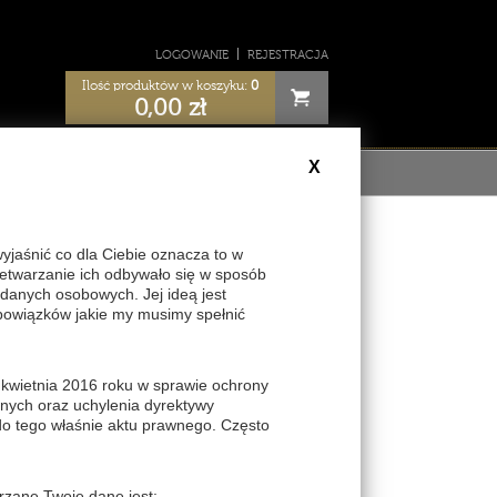
LOGOWANIE
REJESTRACJA
Ilość produktów w koszyku:
0
0,00
zł
X
ULAMIN
aśnić co dla Ciebie oznacza to w
zetwarzanie ich odbywało się w sposób
danych osobowych. Jej ideą jest
i morskich produktów, jako ekspert i
bowiązków jakie my musimy spełnić
roduktów uzupełniających codzienną dietę,
ych alg, ziół i owoców, można pić o każdej
nie organizmu, regulują trawienie i
 kwietnia 2016 roku w sprawie ochrony
nych oraz uchylenia dyrektywy
do tego właśnie aktu prawnego. Często
skiej
rzane Twoje dane jest: