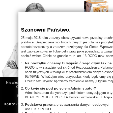
DIAMOND
ALGOLIFT ENERGY na...
FIRMING pojędrnianie
BODY Essential OKŁADY
PLATINUM
OLIGOCONTOUR wokół oczu
BALNEO do kąpieli
SAPPHIRE
SEA AGE harmonia...
SUPLEMENTY diety
EXOSOMIC PDRN
THALIWHITE na...
MINERAL THERAPY terapia...
MINERAL GENOMIC
MEN dla mężczyzny
EXOSOMIC SUN PROTECTION
ALGOLIFT FIRMNESS...
BODY REDUVEL
ALGOLIFT PERFECTING...
Szanowni Państwo,
OCZYSZCZANIE WODOROWE
NUTRIMARINE cera uboga...
NUTRIMARINE CUBE (1SZT
OCEAN SECRETS Luxury...
25 maja 2018 roku zaczęły obowiązywać nowe przepisy o och
praktyce. Bezpieczeństwo Twoich danych jest dla nas prioryte
0,00 ZŁ
sposób bezpieczny a zarazem przejrzysty dla Ciebie. Wprowad
jest zaprezentowanie Tobie pełni praw jakie posiadasz w zwi
spełnić wobec Ciebie na gruncie m.in. art. 13 RODO (tzw. obow
Na początku chcemy Ci wyjaśnić więc czym tak na
RODO to w zasadzie jest skrót od Rozporządzenia Parlamen
osób fizycznych w związku z przetwarzaniem danych osobo
95/46/WE. W każdym więc przypadku, kiedy będziemy się po
Często też używać będziemy zamiennie nazwy „Ogólne rozp
Co kryje się pod pojęciem Administrator?
Administratorem danych czyli podmiotem decydującym o tym
BEAUTYPROJECT POLSKA Dorota Gumkowska, ul. Rajska 
SEBOMARINE MATTIFYING F
"Matowa i świeża" fluid
Podstawa prawna
przetwarzania danych osobowych – art
ust 1 lit. f RODO.
209,00 ZŁ