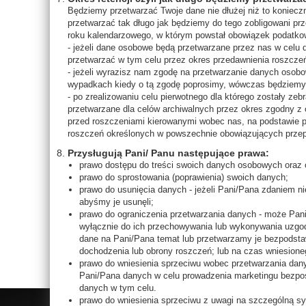
VELVET CLEANSING MIL
Będziemy przetwarzać Twoje dane nie dłużej niż to koniec
Aksamitne mleczko
przetwarzać tak długo jak będziemy do tego zobligowani prz
roku kalendarzowego, w którym powstał obowiązek podatk
133,00 ZŁ
- jeżeli dane osobowe będą przetwarzane przez nas w celu
przetwarzać w tym celu przez okres przedawnienia roszcze
- jeżeli wyrazisz nam zgodę na przetwarzanie danych osob
D84
wypadkach kiedy o tą zgodę poprosimy, wówczas będziemy 
- po zrealizowaniu celu pierwotnego dla którego zostały ze
przetwarzane dla celów archiwalnych przez okres zgodny z 
przed roszczeniami kierowanymi wobec nas, na podstawie 
roszczeń określonych w powszechnie obowiązujących przep
Przysługują Pani/ Panu następujące prawa:
prawo dostępu do treści swoich danych osobowych oraz o
prawo do sprostowania (poprawienia) swoich danych;
REDUVEL MOUSSE
prawo do usunięcia danych - jeżeli Pani/Pana zdaniem 
Antycellulitowa pianka-mus
abyśmy je usunęli;
prawo do ograniczenia przetwarzania danych - może Pan
365,00 ZŁ
wyłącznie do ich przechowywania lub wykonywania uzgo
dane na Pani/Pana temat lub przetwarzamy je bezpodstawn
dochodzenia lub obrony roszczeń; lub na czas wniesion
prawo do wniesienia sprzeciwu wobec przetwarzania dan
Pani/Pana danych w celu prowadzenia marketingu bezpoś
danych w tym celu.
prawo do wniesienia sprzeciwu z uwagi na szczególną s