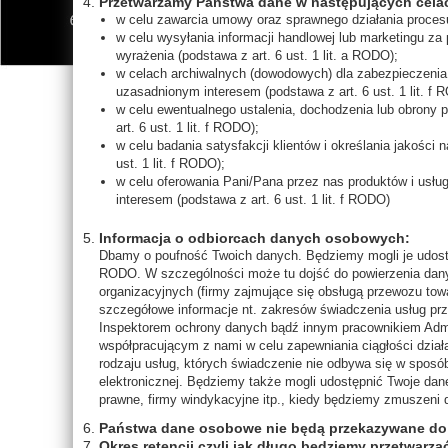
Przetwarzamy Państwa dane w następujących cela
w celu zawarcia umowy oraz sprawnego działania procesu 
w celu wysyłania informacji handlowej lub marketingu za
D84
wyrażenia (podstawa z art. 6 ust. 1 lit. a RODO);
w celach archiwalnych (dowodowych) dla zabezpieczenia 
uzasadnionym interesem (podstawa z art. 6 ust. 1 lit. f
w celu ewentualnego ustalenia, dochodzenia lub obrony
art. 6 ust. 1 lit. f RODO);
w celu badania satysfakcji klientów i określania jakości
ust. 1 lit. f RODO);
w celu oferowania Pani/Pana przez nas produktów i usłu
interesem (podstawa z art. 6 ust. 1 lit. f RODO)
DIAMOND HYDRA ACTIVE C
24 godzinny krem 3D
Informacja o odbiorcach danych osobowych:
465,00 ZŁ
Dbamy o poufność Twoich danych. Będziemy mogli je udostę
RODO. W szczególności może tu dojść do powierzenia dany
organizacyjnych (firmy zajmujące się obsługą przewozu towa
szczegółowe informacje nt. zakresów świadczenia usług pr
Inspektorem ochrony danych bądź innym pracownikiem Admi
współpracującym z nami w celu zapewniania ciągłości dzia
rodzaju usług, których świadczenie nie odbywa się w spos
elektronicznej. Będziemy także mogli udostępnić Twoje dane
prawne, firmy windykacyjne itp., kiedy będziemy zmuszeni
Państwa dane osobowe nie będą przekazywane do 
Okres retencji czyli jak długo będziemy przetwar