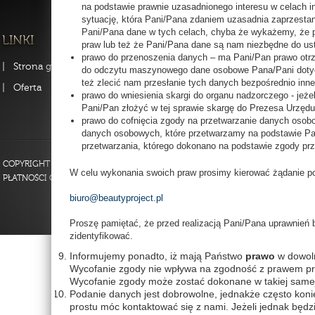
na podstawie prawnie uzasadnionego interesu w celach 
sytuację, która Pani/Pana zdaniem uzasadnia zaprzesta
Pani/Pana dane w tych celach, chyba że wykażemy, że 
praw lub też że Pani/Pana dane są nam niezbędne do ust
prawo do przenoszenia danych – ma Pani/Pan prawo ot
Strona główna
FAQ
Strona fi
do odczytu maszynowego dane osobowe Pana/Pani dotyc
też zlecić nam przesłanie tych danych bezpośrednio inn
Oferta
Kontakt
Szkolenia
prawo do wniesienia skargi do organu nadzorczego - je
Pani/Pan złożyć w tej sprawie skargę do Prezesa Urzę
Regulamin
prawo do cofnięcia zgody na przetwarzanie danych osob
danych osobowych, które przetwarzamy na podstawie Pa
przetwarzania, którego dokonano na podstawie zgody prz
COPYRIGHT 2013 BY BEAUTYPROJECT POLSKA - WSZELKIE PRAWA ZASTRZEŻO
W celu wykonania swoich praw prosimy kierować żądanie po
PŁATNOŚCI ON-LINE OBSŁUGUJE PAYU.PL
biuro@beautyproject.pl
Proszę pamiętać, że przed realizacją Pani/Pana uprawnień 
zidentyfikować.
Informujemy ponadto, iż mają Państwo
prawo
w dowo
Wycofanie zgody nie wpływa na zgodność z prawem prz
Wycofanie zgody może zostać dokonane w takiej samej f
Podanie danych jest dobrowolne, jednakże często kon
prostu móc kontaktować się z nami. Jeżeli jednak będz