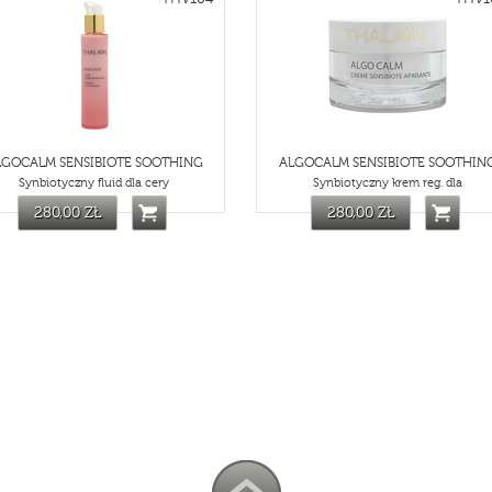
dostępnić Twoje dane podmiotom działającym w sferze obsługi prawnej o
y będziemy zmuszeni do dochodzenia swoich roszczeń.
ekazywane do państwa trzeciego.
ziemy przetwarzać Twoje dane osobowe?
łużej niż to konieczne. Na potrzeby rachunkowości oraz ze względów
tego zobligowani przepisem prawa. Na gruncie obecnych przepisów jest
ał obowiązek podatkowy
ane przez nas w celu dochodzenia roszczeń (w tym w postępowaniach w
LGOCALM SENSIBIOTE SOOTHING
ALGOCALM SENSIBIOTE SOOTHIN
zedawnienia roszczeń zgodnie z przepisami kodeksu cywilnego
Synbiotyczny fluid dla cery
Synbiotyczny krem reg. dla
arzanie danych osobowych czy to do celów marketingowych, rozpowszec
280,00 ZŁ
280,00 ZŁ
, wówczas będziemy je przetwarzać do czasu odwołania zgody.
la którego zostały zebrane (np. realizacja umowy) (przetwarzanie jest
rzez okres zgodny z obowiązującymi u nas przepisami archiwalnymi or
 nas, na podstawie powszechnie obowiązujących przepisów prawa, z
 powszechnie obowiązujących przepisach prawa.
 prawa:
ch osobowych oraz otrzymania ich kopii;
) swoich danych;
 Pani/Pana zdaniem nie ma podstaw do tego, abyśmy przetwarzali te d
ia danych - może Pani/Pan żądać, abyśmy ograniczyli przetwarzanie 
ub wykonywania uzgodnionych z Panią/Panem działań, jeżeli Pani/Pan
 je bezpodstawnie; lub nie chce Pani/Pan, żebyśmy je usunęli, bo są 
ub na czas wniesionego sprzeciwu względem przetwarzania danych;