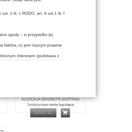
skiej
t. 1 lit. c RODO, art. 6 ust 1 lit. f
z być zalogowany
Pana zgody – w przypadku jej
a faktów, co jest naszym prawnie
39
THV105
adnionym interesem (podstawa z
ym interesem (podstawa z art. 6
naszym prawnie uzasadnionym
owę powierzenia na gruncie art. 28
ALGOCALM SENSIBIOTE SOOTHING
cy usług teleinformatycznych),
Synbiotyczna maska łagodząca
ędziesz chciał uzyskać bardziej
189,00 ZŁ
 skontaktować się w tym celu z
woje dane osobowe innym podmiotom
wych imprez, zajęć bądź innego
bankom czy serwisom płatności
03