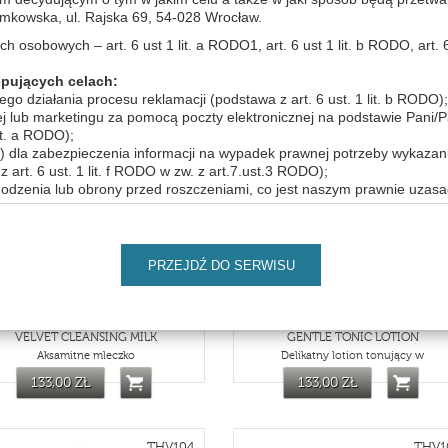
wska, ul. Rajska 69, 54-028 Wrocław.
kaj:
Sortuj wg:
wg nazwy pol
osobowych – art. 6 ust 1 lit. a RODO1, art. 6 ust 1 lit. b RODO, art. 6 us
pujących celach:
by zobaczyć produkty w wersji dla gabinetów kosmetycznych musis
o działania procesu reklamacji (podstawa z art. 6 ust. 1 lit. b RODO);
ej lub marketingu za pomocą poczty elektronicznej na podstawie Pani/
it. a RODO);
ukiwanie produktów (znalezionych: 5)
 dla zabezpieczenia informacji na wypadek prawnej potrzeby wykazani
rt. 6 ust. 1 lit. f RODO w zw. z art.7.ust.3 RODO);
THV022
THV0
hodzenia lub obrony przed roszczeniami, co jest naszym prawnie uzas
i określania jakości naszej obsługi, co jest naszym prawnie uzasadnion
nas produktów i usług bezpośrednio (marketing bezpośredni, co jest 
PRZEJDŹ DO SERWISU
it. f RODO)
sobowych:
iemy mogli je udostępnić również podmiotom z którymi zawarliśmy um
VELVET CLEANSING MILK
GENTLE TONIC LOTION
do powierzenia danych dostawcom rozwiązań technologicznych (dostaw
Aksamitne mleczko
Delikatny lotion tonujący w
bsługą przewozu towarów i osób, usługi wsparcie logistycznego. Jeśli b
133,00 ZŁ
133,00 ZŁ
wiadczenia usług przez podmioty przetwarzające dane, zawsze możesz
ym pracownikiem Administratora. Będziemy także mogli udostępnić T
ania ciągłości działań zwłaszcza w przypadku organizowania dodatko
e odbywa się w sposób ciągły ale także podmiotom ubezpieczeniowym, 
THV104
THV1