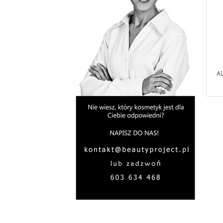
elektronicznej. Będziemy także mogli u
OCZYSZCZANIE WODOROWE
prawne, firmy windykacyjne itp., kied
Państwa dane osobowe nie będą prz
Okres retencji czyli jak długo będ
Będziemy przetwarzać Twoje dane nie d
przetwarzać tak długo jak będziemy do 
roku kalendarzowego, w którym powst
- jeżeli dane osobowe będą przetwarz
A
przetwarzać w tym celu przez okres pr
- jeżeli wyrazisz nam zgodę na przetw
wypadkach kiedy o tą zgodę poprosimy
- po zrealizowaniu celu pierwotnego d
przetwarzane dla celów archiwalnych p
przed roszczeniami kierowanymi wobec
przedawnienia roszczeń określonych w
Przysługują Pani/ Panu następujące
prawo dostępu do treści swoich dany
prawo do sprostowania (poprawienia
prawo do usunięcia danych - jeżeli
abyśmy je usunęli;
prawo do ograniczenia przetwarzan
wyłącznie do ich przechowywania l
na Pani/Pana temat lub przetwarzamy
dochodzenia lub obrony roszczeń; l