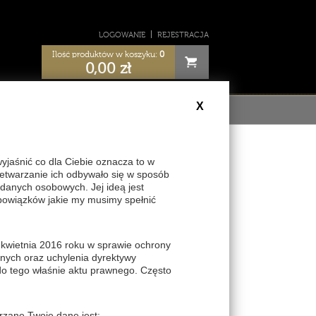
LOGOWANIE
REJESTRACJA
Ilość produktów w koszyku:
0
0,00
zł
X
ULAMIN
aśnić co dla Ciebie oznacza to w
zetwarzanie ich odbywało się w sposób
danych osobowych. Jej ideą jest
podrażnienia, niwelują stany zapalne,
bowiązków jakie my musimy spełnić
ryjną.
rce+Biotic activ) pełen
pre
- i
probiotyków
,
kteryjną, oligosacharydy alg czerwonych,
lnym i antyoksydacyjnym, oleiste ekstrakty
 kwietnia 2016 roku w sprawie ochrony
zjatyckiej, wzmacniające kapilary naczyń.
nych oraz uchylenia dyrektywy
do tego właśnie aktu prawnego. Często
rzane Twoje dane jest: