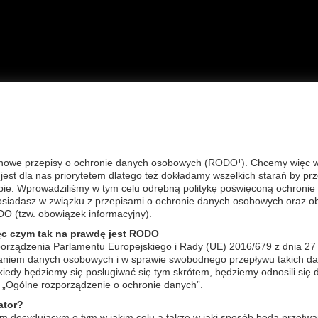
A GŁÓWNA
OFERTA
FAQ
KONTAKT
REG
inie pielęgnacyjne TWARZ
>
ALGOCALM cera wrażliwa
nowe przepisy o ochronie danych osobowych (RODO¹). Chcemy więc wyj
est dla nas priorytetem dlatego też dokładamy wszelkich starań by pr
CALM cera wrażliwa
bie. Wprowadziliśmy w tym celu odrębną politykę poświęconą ochronie 
kty Linii obniżają reaktywność cery wrażliwej i alergicznej, łagodzą 
posiadasz w związku z przepisami o ochronie danych osobowych oraz o
dują świąd, pieczenie i zaczerwienienia, normalizują mikroflorę bakte
DO (tzw. obowiązek informacyjny).
rcu formuły Algocalm zawarto
Sensibiote Complex
(Seacalm+oligosou
ujący mediatory stanów zapalnych, normalizujący patogenną florę ba
ęc czym tak na prawdę jest RODO
iące przed agresją środowiska, witaminę PP o działaniu przeciwzapa
orządzenia Parlamentu Europejskiego i Rady (UE) 2016/679 z dnia 27
 ryżowych,alg Wakame, drenujące ekstrakty kasztanowca i wąkrotki a
zaniem danych osobowych i w sprawie swobodnego przepływu takich da
ierdzona skuteczność działania:
edy będziemy się posługiwać się tym skrótem, będziemy odnosili się 
odzenie bólu, dyskomfortu o 80%
„Ogólne rozporządzenie o ochronie danych”.
kcja przekaźników nadmiernej wrażliwości - 80%
ator?
kcja stanów zapalnych -80%
m decydującym o tym w jakim celu a także w jaki sposób będą przetwa