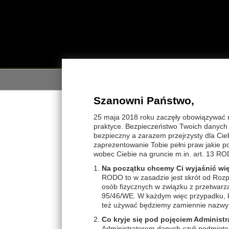
STRON
Szanowni Państwo,
STRONA GŁÓWNA
>
THALION THALASSO
>
L
25 maja 2018 roku zaczęły obowiązywać 
praktyce. Bezpieczeństwo Twoich danych j
WYBIERZ KATEGORIĘ
ALGO
bezpieczny a zarazem przejrzysty dla Cie
Produ
zaprezentowanie Tobie pełni praw jakie 
THALION THALASSO
likwi
wobec Ciebie na gruncie m.in. art. 13 RO
W se
Produkty Gabinet TWARZ
reduk
Na początku chcemy Ci wyjaśnić wi
Linie pielęgnacyjne TWARZ
FACE Essential PILINGI
chron
RODO to w zasadzie jest skrót od Rozp
FACE Essential AMPUŁKI
otrąb
CLEANSE & TONE demakijaż
osób fizycznych w związku z przetwar
FACE Essential DEMAKIJAŻ
Potw
THALISOURCE cera...
95/46/WE. W każdym więc przypadku, ki
FACE Essential MASAŻ
złag
ALGOPUR cera tłusta
też używać będziemy zamiennie nazwy 
FACE Essential MASKI
redu
ALGOCALM cera wrażliwa
Co kryje się pod pojęciem Administr
redu
ALGOLIFT WRINKLE na...
Administratorem danych czyli podmiote