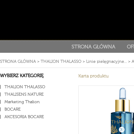
STRONA GŁÓWNA
OF
STRONA GŁÓWNA
>
THALION THALASSO
>
Linie pielęgnacyjne...
>
A
WYBIERZ KATEGORIĘ
Karta produktu
THALION THALASSO
THALISENS NATURE
Marketing Thalion
BOCARE
AKCESORIA BOCARE