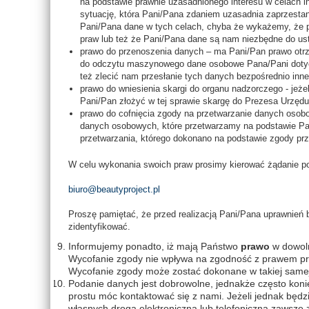
na podstawie prawnie uzasadnionego interesu w celach 
sytuację, która Pani/Pana zdaniem uzasadnia zaprzesta
Pani/Pana dane w tych celach, chyba że wykażemy, że 
praw lub też że Pani/Pana dane są nam niezbędne do ust
prawo do przenoszenia danych – ma Pani/Pan prawo ot
do odczytu maszynowego dane osobowe Pana/Pani dotyc
też zlecić nam przesłanie tych danych bezpośrednio inn
prawo do wniesienia skargi do organu nadzorczego - je
Pani/Pan złożyć w tej sprawie skargę do Prezesa Urzę
prawo do cofnięcia zgody na przetwarzanie danych osob
danych osobowych, które przetwarzamy na podstawie Pa
przetwarzania, którego dokonano na podstawie zgody prz
W celu wykonania swoich praw prosimy kierować żądanie po
biuro@beautyproject.pl
Proszę pamiętać, że przed realizacją Pani/Pana uprawnień 
zidentyfikować.
Informujemy ponadto, iż mają Państwo
prawo
w dowo
Wycofanie zgody nie wpływa na zgodność z prawem prz
Wycofanie zgody może zostać dokonane w takiej samej f
Podanie danych jest dobrowolne, jednakże często kon
prostu móc kontaktować się z nami. Jeżeli jednak będz
własnych drogą elektroniczną lub telefoniczną zawsze