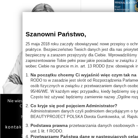
Szanowni Państwo,
25 maja 2018 roku zaczęły obowiązywać nowe przepisy o och
praktyce. Bezpieczeństwo Twoich danych jest dla nas prioryte
bezpieczny a zarazem przejrzysty dla Ciebie. Wprowadziliśmy
zaprezentowanie Tobie pełni praw jakie posiadasz w związku
wobec Ciebie na gruncie m.in. art. 13 RODO (tzw. obowiązek i
Na początku chcemy Ci wyjaśnić więc czym tak na
RODO to w zasadzie jest skrót od Rozporządzenia Parlamen
osób fizycznych w związku z przetwarzaniem danych osobo
95/46/WE. W każdym więc przypadku, kiedy będziemy się po
Często też używać będziemy zamiennie nazwy „Ogólne rozp
Co kryje się pod pojęciem Administrator?
Administratorem danych czyli podmiotem decydującym o tym
BEAUTYPROJECT POLSKA Dorota Gumkowska, ul. Rajska 
Podstawa prawna
przetwarzania danych osobowych – art
ust 1 lit. f RODO.
Przetwarzamy Państwa dane w następujących cela