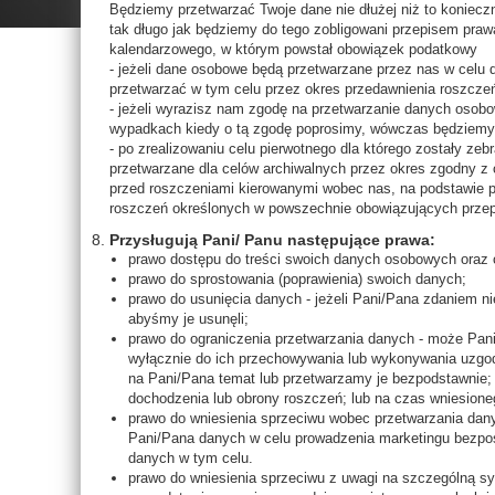
Będziemy przetwarzać Twoje dane nie dłużej niż to koniec
tak długo jak będziemy do tego zobligowani przepisem prawa
kalendarzowego, w którym powstał obowiązek podatkowy
- jeżeli dane osobowe będą przetwarzane przez nas w celu
przetwarzać w tym celu przez okres przedawnienia roszcze
- jeżeli wyrazisz nam zgodę na przetwarzanie danych osob
wypadkach kiedy o tą zgodę poprosimy, wówczas będziemy 
- po zrealizowaniu celu pierwotnego dla którego zostały ze
przetwarzane dla celów archiwalnych przez okres zgodny z 
przed roszczeniami kierowanymi wobec nas, na podstawie 
roszczeń określonych w powszechnie obowiązujących przep
Przysługują Pani/ Panu następujące prawa:
prawo dostępu do treści swoich danych osobowych oraz o
prawo do sprostowania (poprawienia) swoich danych;
prawo do usunięcia danych - jeżeli Pani/Pana zdaniem 
abyśmy je usunęli;
prawo do ograniczenia przetwarzania danych - może Pan
wyłącznie do ich przechowywania lub wykonywania uzgo
na Pani/Pana temat lub przetwarzamy je bezpodstawnie; l
dochodzenia lub obrony roszczeń; lub na czas wniesion
prawo do wniesienia sprzeciwu wobec przetwarzania dan
Pani/Pana danych w celu prowadzenia marketingu bezpoś
danych w tym celu.
prawo do wniesienia sprzeciwu z uwagi na szczególną s