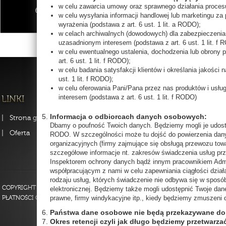
w celu zawarcia umowy oraz sprawnego działania procesu 
w celu wysyłania informacji handlowej lub marketingu z
wyrażenia (podstawa z art. 6 ust. 1 lit. a RODO);
w celach archiwalnych (dowodowych) dla zabezpieczenia 
uzasadnionym interesem (podstawa z art. 6 ust. 1 lit. f
w celu ewentualnego ustalenia, dochodzenia lub obrony
art. 6 ust. 1 lit. f RODO);
w celu badania satysfakcji klientów i określania jakości
ust. 1 lit. f RODO);
w celu oferowania Pani/Pana przez nas produktów i usłu
interesem (podstawa z art. 6 ust. 1 lit. f RODO)
Informacja o odbiorcach danych osobowych:
Strona główna
FAQ
Strona fi
Dbamy o poufność Twoich danych. Będziemy mogli je udostę
Oferta
Kontakt
Szkolenia
RODO. W szczególności może tu dojść do powierzenia dany
organizacyjnych (firmy zajmujące się obsługą przewozu towa
Regulamin
szczegółowe informacje nt. zakresów świadczenia usług pr
Inspektorem ochrony danych bądź innym pracownikiem Adm
współpracującym z nami w celu zapewniania ciągłości dzia
rodzaju usług, których świadczenie nie odbywa się w spos
COPYRIGHT 2013 BY BEAUTYPROJECT POLSKA - WSZELKIE PRAWA ZASTRZEŻO
elektronicznej. Będziemy także mogli udostępnić Twoje dane
prawne, firmy windykacyjne itp., kiedy będziemy zmuszeni
PŁATNOŚCI ON-LINE OBSŁUGUJE PAYU.PL
Państwa dane osobowe nie będą przekazywane do 
Okres retencji czyli jak długo będziemy przetwar