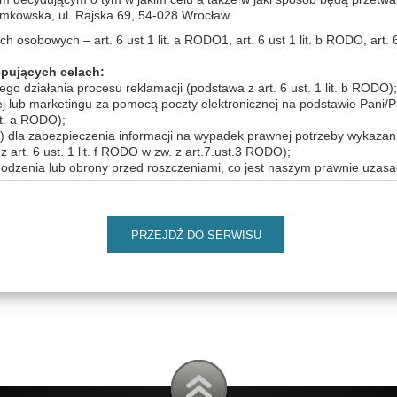
wska, ul. Rajska 69, 54-028 Wrocław.
osobowych – art. 6 ust 1 lit. a RODO1, art. 6 ust 1 lit. b RODO, art. 6 us
pujących celach:
o działania procesu reklamacji (podstawa z art. 6 ust. 1 lit. b RODO);
ej lub marketingu za pomocą poczty elektronicznej na podstawie Pani/
it. a RODO);
 dla zabezpieczenia informacji na wypadek prawnej potrzeby wykazani
rt. 6 ust. 1 lit. f RODO w zw. z art.7.ust.3 RODO);
hodzenia lub obrony przed roszczeniami, co jest naszym prawnie uzas
i określania jakości naszej obsługi, co jest naszym prawnie uzasadnion
nas produktów i usług bezpośrednio (marketing bezpośredni, co jest 
PRZEJDŹ DO SERWISU
it. f RODO)
sobowych:
iemy mogli je udostępnić również podmiotom z którymi zawarliśmy um
do powierzenia danych dostawcom rozwiązań technologicznych (dostaw
bsługą przewozu towarów i osób, usługi wsparcie logistycznego. Jeśli b
wiadczenia usług przez podmioty przetwarzające dane, zawsze możesz
ym pracownikiem Administratora. Będziemy także mogli udostępnić T
ania ciągłości działań zwłaszcza w przypadku organizowania dodatko
e odbywa się w sposób ciągły ale także podmiotom ubezpieczeniowym, 