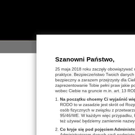
STRON
Szanowni Państwo,
STRONA GŁÓWNA
25 maja 2018 roku zaczęły obowiązywać 
praktyce. Bezpieczeństwo Twoich danych j
WYBIERZ KATEGORIĘ
Brak
bezpieczny a zarazem przejrzysty dla Cie
zaprezentowanie Tobie pełni praw jakie 
wobec Ciebie na gruncie m.in. art. 13 RO
Na początku chcemy Ci wyjaśnić wi
RODO to w zasadzie jest skrót od Rozp
osób fizycznych w związku z przetwar
95/46/WE. W każdym więc przypadku, ki
też używać będziemy zamiennie nazwy 
Co kryje się pod pojęciem Administr
Administratorem danych czyli podmiote