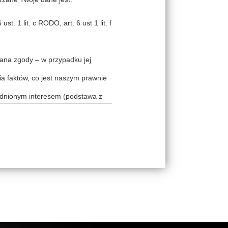
t. 1 lit. c RODO, art. 6 ust 1 lit. f
Pana zgody – w przypadku jej
a faktów, co jest naszym prawnie
adnionym interesem (podstawa z
ym interesem (podstawa z art. 6
naszym prawnie uzasadnionym
owę powierzenia na gruncie art. 28
cy usług teleinformatycznych),
ędziesz chciał uzyskać bardziej
 skontaktować się w tym celu z
woje dane osobowe innym podmiotom
wych imprez, zajęć bądź innego
bankom czy serwisom płatności