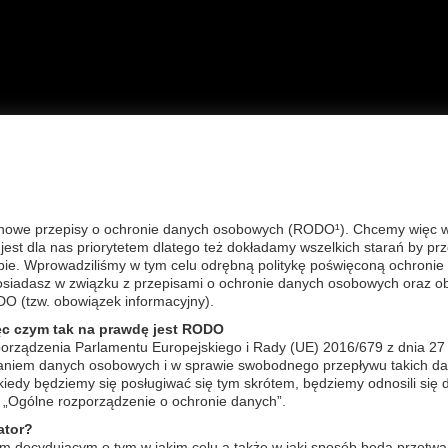
A GŁÓWNA
OFERTA
FAQ
KONTAKT
REG
nowe przepisy o ochronie danych osobowych (RODO¹). Chcemy więc wyj
est dla nas priorytetem dlatego też dokładamy wszelkich starań by pr
 produktu lub produkt niedostępny
bie. Wprowadziliśmy w tym celu odrębną politykę poświęconą ochronie 
posiadasz w związku z przepisami o ochronie danych osobowych oraz o
DO (tzw. obowiązek informacyjny).
ęc czym tak na prawdę jest RODO
orządzenia Parlamentu Europejskiego i Rady (UE) 2016/679 z dnia 27
zaniem danych osobowych i w sprawie swobodnego przepływu takich da
edy będziemy się posługiwać się tym skrótem, będziemy odnosili się 
„Ogólne rozporządzenie o ochronie danych”.
ator?
m decydującym o tym w jakim celu a także w jaki sposób będą przetwa