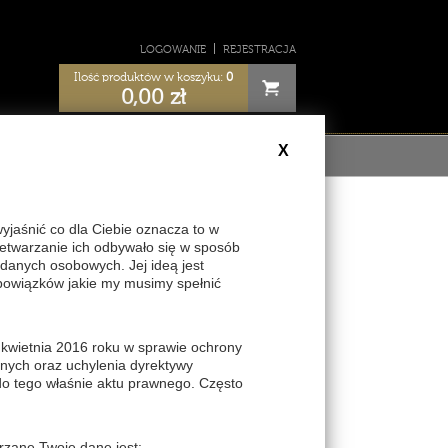
LOGOWANIE
REJESTRACJA
Ilość produktów w koszyku:
0
0,00
zł
X
ULAMIN
aśnić co dla Ciebie oznacza to w
zetwarzanie ich odbywało się w sposób
danych osobowych. Jej ideą jest
bowiązków jakie my musimy spełnić
 kwietnia 2016 roku w sprawie ochrony
nych oraz uchylenia dyrektywy
do tego właśnie aktu prawnego. Często
rzane Twoje dane jest: