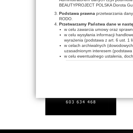
BEAUTYPROJECT POLSKA Dorota Gumko
Podstawa prawna
przetwarzania danych 
RODO.
Przetwarzamy Państwa dane w nastę
w celu zawarcia umowy oraz sprawneg
w celu wysyłania informacji handlow
wyrażenia (podstawa z art. 6 ust. 1 l
w celach archiwalnych (dowodowych)
uzasadnionym interesem (podstawa z a
w celu ewentualnego ustalenia, doc
art. 6 ust. 1 lit. f RODO);
w celu badania satysfakcji klientów 
ust. 1 lit. f RODO);
w celu oferowania Pani/Pana przez 
interesem (podstawa z art. 6 ust. 1 l
Informacja o odbiorcach danych o
Dbamy o poufność Twoich danych. Będz
RODO. W szczególności może tu dojść 
organizacyjnych (firmy zajmujące się o
szczegółowe informacje nt. zakresów ś
Inspektorem ochrony danych bądź inn
współpracującym z nami w celu zapewni
rodzaju usług, których świadczenie ni