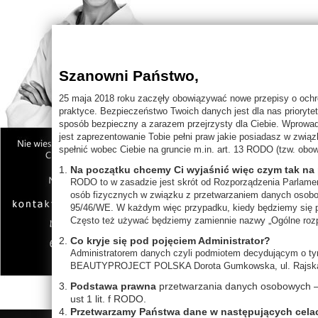
Szanowni Państwo,
25 maja 2018 roku zaczęły obowiązywać nowe przepisy o och
praktyce. Bezpieczeństwo Twoich danych jest dla nas prioryte
sposób bezpieczny a zarazem przejrzysty dla Ciebie. Wprowad
jest zaprezentowanie Tobie pełni praw jakie posiadasz w zwi
spełnić wobec Ciebie na gruncie m.in. art. 13 RODO (tzw. obow
Na początku chcemy Ci wyjaśnić więc czym tak na
RODO to w zasadzie jest skrót od Rozporządzenia Parlamen
osób fizycznych w związku z przetwarzaniem danych osobo
95/46/WE. W każdym więc przypadku, kiedy będziemy się po
Często też używać będziemy zamiennie nazwy „Ogólne rozp
Co kryje się pod pojęciem Administrator?
Administratorem danych czyli podmiotem decydującym o tym
BEAUTYPROJECT POLSKA Dorota Gumkowska, ul. Rajska 
Podstawa prawna
przetwarzania danych osobowych – art
ust 1 lit. f RODO.
Przetwarzamy Państwa dane w następujących cela