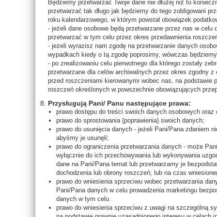
Będziemy przetwarzać Twoje dane nie dłużej niż to koniec
przetwarzać tak długo jak będziemy do tego zobligowani prz
roku kalendarzowego, w którym powstał obowiązek podatk
- jeżeli dane osobowe będą przetwarzane przez nas w celu
przetwarzać w tym celu przez okres przedawnienia roszcze
- jeżeli wyrazisz nam zgodę na przetwarzanie danych osob
wypadkach kiedy o tą zgodę poprosimy, wówczas będziemy 
- po zrealizowaniu celu pierwotnego dla którego zostały ze
przetwarzane dla celów archiwalnych przez okres zgodny z 
przed roszczeniami kierowanymi wobec nas, na podstawie 
roszczeń określonych w powszechnie obowiązujących przep
Przysługują Pani/ Panu następujące prawa:
prawo dostępu do treści swoich danych osobowych oraz o
prawo do sprostowania (poprawienia) swoich danych;
prawo do usunięcia danych - jeżeli Pani/Pana zdaniem 
abyśmy je usunęli;
prawo do ograniczenia przetwarzania danych - może Pan
wyłącznie do ich przechowywania lub wykonywania uzgo
dane na Pani/Pana temat lub przetwarzamy je bezpodstawn
dochodzenia lub obrony roszczeń; lub na czas wniesion
prawo do wniesienia sprzeciwu wobec przetwarzania dan
Pani/Pana danych w celu prowadzenia marketingu bezpoś
danych w tym celu.
prawo do wniesienia sprzeciwu z uwagi na szczególną s
na podstawie prawnie uzasadnionego interesu w celach 