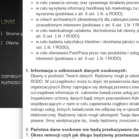
w celu zawarcia umowy oraz sprawnego działania procesu 
w celu wysyłania informacji handlowej lub marketingu za
wyrażenia (podstawa z art. 6 ust. 1 lit. a RODO);
w celach archiwalnych (dowodowych) dla zabezpieczenia 
uzasadnionym interesem (podstawa z art. 6 ust. 1 lit. f
w celu ewentualnego ustalenia, dochodzenia lub obrony
Strona główna
FAQ
Strona fi
art. 6 ust. 1 lit. f RODO);
w celu badania satysfakcji klientów i określania jakości
Oferta
Kontakt
Szkolenia
ust. 1 lit. f RODO);
Regulamin
w celu oferowania Pani/Pana przez nas produktów i usłu
interesem (podstawa z art. 6 ust. 1 lit. f RODO)
Informacja o odbiorcach danych osobowych:
Dbamy o poufność Twoich danych. Będziemy mogli je udostę
COPYRIGHT 2013 BY BEAUTYPROJECT POLSKA - WSZELKIE PRAWA ZASTRZEŻO
RODO. W szczególności może tu dojść do powierzenia dany
PŁATNOŚCI ON-LINE OBSŁUGUJE PAYU.PL
organizacyjnych (firmy zajmujące się obsługą przewozu towa
szczegółowe informacje nt. zakresów świadczenia usług pr
Inspektorem ochrony danych bądź innym pracownikiem Admi
współpracującym z nami w celu zapewniania ciągłości dzia
rodzaju usług, których świadczenie nie odbywa się w spos
elektronicznej. Będziemy także mogli udostępnić Twoje dane
prawne, firmy windykacyjne itp., kiedy będziemy zmuszeni
Państwa dane osobowe nie będą przekazywane do 
Okres retencji czyli jak długo będziemy przetwar