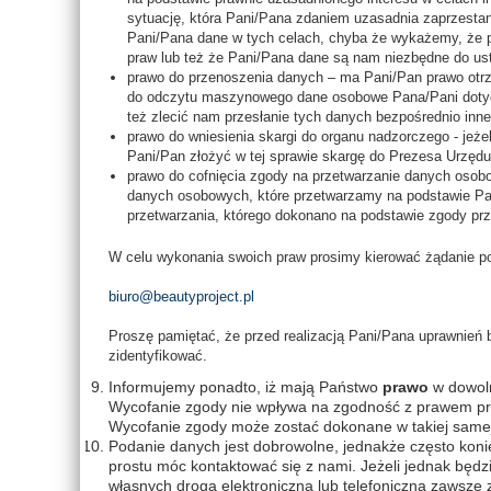
sytuację, która Pani/Pana zdaniem uzasadnia zaprzesta
Pani/Pana dane w tych celach, chyba że wykażemy, że 
praw lub też że Pani/Pana dane są nam niezbędne do ust
prawo do przenoszenia danych – ma Pani/Pan prawo ot
do odczytu maszynowego dane osobowe Pana/Pani dotyc
też zlecić nam przesłanie tych danych bezpośrednio inn
prawo do wniesienia skargi do organu nadzorczego - je
Pani/Pan złożyć w tej sprawie skargę do Prezesa Urzę
prawo do cofnięcia zgody na przetwarzanie danych osob
danych osobowych, które przetwarzamy na podstawie Pa
przetwarzania, którego dokonano na podstawie zgody prz
W celu wykonania swoich praw prosimy kierować żądanie po
biuro@beautyproject.pl
Proszę pamiętać, że przed realizacją Pani/Pana uprawnień 
zidentyfikować.
Informujemy ponadto, iż mają Państwo
prawo
w dowo
Wycofanie zgody nie wpływa na zgodność z prawem prz
Wycofanie zgody może zostać dokonane w takiej samej f
Podanie danych jest dobrowolne, jednakże często kon
prostu móc kontaktować się z nami. Jeżeli jednak będz
własnych drogą elektroniczną lub telefoniczną zawsze 