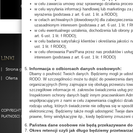
w celu zawarcia umowy oraz sprawnego działania procesu 
w celu wysyłania informacji handlowej lub marketingu z
wyrażenia (podstawa z art. 6 ust. 1 lit. a RODO);
w celach archiwalnych (dowodowych) dla zabezpieczenia 
uzasadnionym interesem (podstawa z art. 6 ust. 1 lit. f
w celu ewentualnego ustalenia, dochodzenia lub obrony
art. 6 ust. 1 lit. f RODO);
w celu badania satysfakcji klientów i określania jakości
ust. 1 lit. f RODO);
w celu oferowania Pani/Pana przez nas produktów i usłu
interesem (podstawa z art. 6 ust. 1 lit. f RODO)
Informacja o odbiorcach danych osobowych:
Strona główna
FAQ
Strona fi
Dbamy o poufność Twoich danych. Będziemy mogli je udostę
Oferta
Kontakt
Szkolenia
RODO. W szczególności może tu dojść do powierzenia dany
organizacyjnych (firmy zajmujące się obsługą przewozu towa
Regulamin
szczegółowe informacje nt. zakresów świadczenia usług pr
Inspektorem ochrony danych bądź innym pracownikiem Adm
współpracującym z nami w celu zapewniania ciągłości dzia
rodzaju usług, których świadczenie nie odbywa się w spos
COPYRIGHT 2013 BY BEAUTYPROJECT POLSKA - WSZELKIE PRAWA ZASTRZEŻO
elektronicznej. Będziemy także mogli udostępnić Twoje dane
prawne, firmy windykacyjne itp., kiedy będziemy zmuszeni
PŁATNOŚCI ON-LINE OBSŁUGUJE PAYU.PL
Państwa dane osobowe nie będą przekazywane do 
Okres retencji czyli jak długo będziemy przetwar