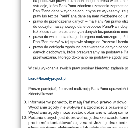
na podstawie prawnie uzasadnionego interesu w celach 
sytuację, która Pani/Pana zdaniem uzasadnia zaprzesta
Pani/Pana dane w tych celach, chyba że wykażemy, że 
praw lub też że Pani/Pana dane są nam niezbędne do ust
prawo do przenoszenia danych – ma Pani/Pan prawo ot
do odczytu maszynowego dane osobowe Pana/Pani dotyc
też zlecić nam przesłanie tych danych bezpośrednio inn
prawo do wniesienia skargi do organu nadzorczego - je
Pani/Pan złożyć w tej sprawie skargę do Prezesa Urzę
prawo do cofnięcia zgody na przetwarzanie danych osob
danych osobowych, które przetwarzamy na podstawie Pa
przetwarzania, którego dokonano na podstawie zgody prz
W celu wykonania swoich praw prosimy kierować żądanie po
biuro@beautyproject.pl
Proszę pamiętać, że przed realizacją Pani/Pana uprawnień 
zidentyfikować.
Informujemy ponadto, iż mają Państwo
prawo
w dowo
Wycofanie zgody nie wpływa na zgodność z prawem prz
Wycofanie zgody może zostać dokonane w takiej samej f
Podanie danych jest dobrowolne, jednakże często kon
prostu móc kontaktować się z nami. Jeżeli jednak będz
własnych drogą elektroniczną lub telefoniczną zawsze