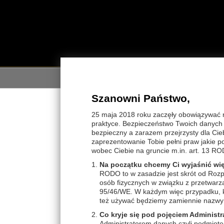
STRON
Szanowni Państwo,
STRONA GŁÓWNA
>
THALION THALASSO
>
L
25 maja 2018 roku zaczęły obowiązywać 
praktyce. Bezpieczeństwo Twoich danych j
WYBIERZ KATEGORIĘ
bezpieczny a zarazem przejrzysty dla Cie
Szu
zaprezentowanie Tobie pełni praw jakie 
THALION THALASSO
wobec Ciebie na gruncie m.in. art. 13 RO
Produkty Gabinet TWARZ
* A
Na początku chcemy Ci wyjaśnić wi
Linie pielęgnacyjne TWARZ
FACE Essential PILINGI
RODO to w zasadzie jest skrót od Rozp
FACE Essential AMPUŁKI
Linie pielęgnacyjne CIAŁO
CLEANSE & TONE demakijaż
osób fizycznych w związku z przetwar
FACE Essential DEMAKIJAŻ
Wysz
THALISOURCE cera...
95/46/WE. W każdym więc przypadku, ki
HERBATKI ziołowe
FACE Essential MASAŻ
ALGOPUR cera tłusta
też używać będziemy zamiennie nazwy 
ALGOPROTECT linia...
FACE Essential MASKI
ALGOCALM cera wrażliwa
THALASSO BEAUTY na ciało
Co kryje się pod pojęciem Administr
ALGOLIFT WRINKLE na...
THALISVELT wyszczuplanie
Administratorem danych czyli podmiote