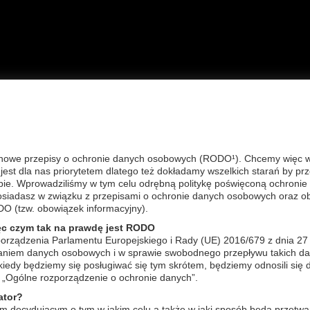
A GŁÓWNA
OFERTA
FAQ
KONTAKT
REG
inie pielęgnacyjne CIAŁO
nowe przepisy o ochronie danych osobowych (RODO¹). Chcemy więc wyj
est dla nas priorytetem dlatego też dokładamy wszelkich starań by pr
bie. Wprowadziliśmy w tym celu odrębną politykę poświęconą ochronie 
kaj:
Sortuj wg:
wg nazwy pol
posiadasz w związku z przepisami o ochronie danych osobowych oraz o
DO (tzw. obowiązek informacyjny).
by zobaczyć produkty w wersji dla gabinetów kosmetycznych musis
ęc czym tak na prawdę jest RODO
orządzenia Parlamentu Europejskiego i Rady (UE) 2016/679 z dnia 27
zaniem danych osobowych i w sprawie swobodnego przepływu takich da
ukiwanie produktów (znalezionych: 32)
edy będziemy się posługiwać się tym skrótem, będziemy odnosili się 
„Ogólne rozporządzenie o ochronie danych”.
THV346
THV4
ator?
m decydującym o tym w jakim celu a także w jaki sposób będą przetwa