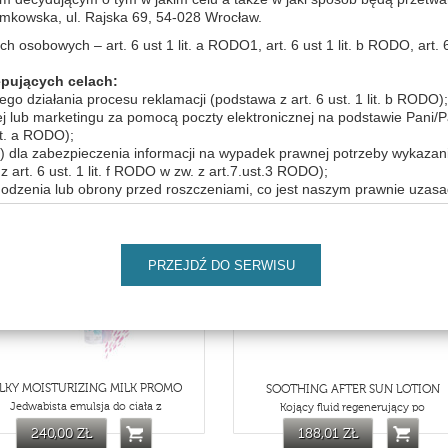
wska, ul. Rajska 69, 54-028 Wrocław.
osobowych – art. 6 ust 1 lit. a RODO1, art. 6 ust 1 lit. b RODO, art. 6 us
pujących celach:
o działania procesu reklamacji (podstawa z art. 6 ust. 1 lit. b RODO);
ej lub marketingu za pomocą poczty elektronicznej na podstawie Pani/
STOMACH & WAIST RESHAPER
SLIMMING BOOSTER GRANITE
it. a RODO);
"Płaski brzuch" Serum
24h booster 2 w 1 o działaniu
 dla zabezpieczenia informacji na wypadek prawnej potrzeby wykazani
rt. 6 ust. 1 lit. f RODO w zw. z art.7.ust.3 RODO);
216,00 ZŁ
236,00 ZŁ
hodzenia lub obrony przed roszczeniami, co jest naszym prawnie uzas
i określania jakości naszej obsługi, co jest naszym prawnie uzasadnion
THV339/400
THV6
nas produktów i usług bezpośrednio (marketing bezpośredni, co jest 
PRZEJDŹ DO SERWISU
it. f RODO)
sobowych:
iemy mogli je udostępnić również podmiotom z którymi zawarliśmy um
do powierzenia danych dostawcom rozwiązań technologicznych (dostaw
bsługą przewozu towarów i osób, usługi wsparcie logistycznego. Jeśli b
wiadczenia usług przez podmioty przetwarzające dane, zawsze możesz
ILKY MOISTURIZING MILK PROMO
SOOTHING AFTER SUN LOTION
ym pracownikiem Administratora. Będziemy także mogli udostępnić T
Jedwabista emulsja do ciała z
Kojący fluid regenerujący po
ania ciągłości działań zwłaszcza w przypadku organizowania dodatko
240,00 ZŁ
188,01 ZŁ
e odbywa się w sposób ciągły ale także podmiotom ubezpieczeniowym, 