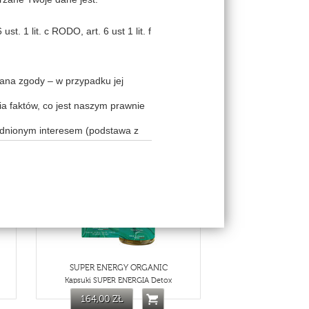
t. 1 lit. c RODO, art. 6 ust 1 lit. f
Pana zgody – w przypadku jej
VELVET FEET CREAM
Aksamitny krem do stóp
a faktów, co jest naszym prawnie
120,00 ZŁ
adnionym interesem (podstawa z
ym interesem (podstawa z art. 6
90
THV626
naszym prawnie uzasadnionym
owę powierzenia na gruncie art. 28
cy usług teleinformatycznych),
ędziesz chciał uzyskać bardziej
 skontaktować się w tym celu z
SUPER ENERGY ORGANIC
woje dane osobowe innym podmiotom
Kapsuki SUPER ENERGIA Detox
wych imprez, zajęć bądź innego
164,00 ZŁ
bankom czy serwisom płatności