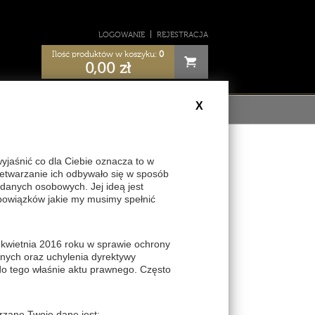
LOGOWANIE
REJESTRACJA
Ilość produktów w koszyku:
0
0,00
zł
X
ULAMIN
aśnić co dla Ciebie oznacza to w
zetwarzanie ich odbywało się w sposób
danych osobowych. Jej ideą jest
skiej
bowiązków jakie my musimy spełnić
z być zalogowany
 kwietnia 2016 roku w sprawie ochrony
nych oraz uchylenia dyrektywy
do tego właśnie aktu prawnego. Często
83
THV395
rzane Twoje dane jest: