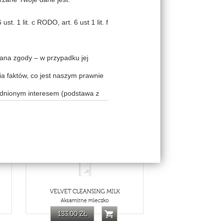
t. 1 lit. c RODO, art. 6 ust 1 lit. f
Pana zgody – w przypadku jej
M
SEBOMARINE MATTIFYING FLUID
"Matowa i świeża" fluid
a faktów, co jest naszym prawnie
209,00 ZŁ
adnionym interesem (podstawa z
ym interesem (podstawa z art. 6
83
THV022
naszym prawnie uzasadnionym
owę powierzenia na gruncie art. 28
cy usług teleinformatycznych),
ędziesz chciał uzyskać bardziej
 skontaktować się w tym celu z
VELVET CLEANSING MILK
woje dane osobowe innym podmiotom
Aksamitne mleczko
wych imprez, zajęć bądź innego
133,00 ZŁ
bankom czy serwisom płatności