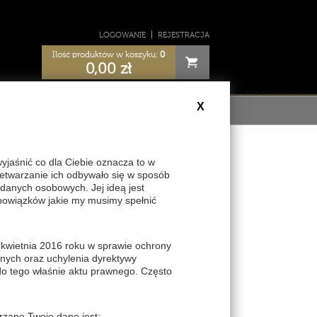
LOGOWANIE
REJESTRACJA
Ilość produktów w koszyku:
0
0,00
zł
X
ULAMIN
aśnić co dla Ciebie oznacza to w
zetwarzanie ich odbywało się w sposób
danych osobowych. Jej ideą jest
skiej
bowiązków jakie my musimy spełnić
z być zalogowany
 kwietnia 2016 roku w sprawie ochrony
nych oraz uchylenia dyrektywy
do tego właśnie aktu prawnego. Często
86
THV085
rzane Twoje dane jest: