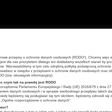
A GŁÓWNA
OFERTA
FAQ
KONTAKT
REG
nowe przepisy o ochronie danych osobowych (RODO¹). Chcemy więc wyj
est dla nas priorytetem dlatego też dokładamy wszelkich starań by pr
bie. Wprowadziliśmy w tym celu odrębną politykę poświęconą ochronie 
kaj:
Sortuj wg:
wg nazwy pol
posiadasz w związku z przepisami o ochronie danych osobowych oraz o
DO (tzw. obowiązek informacyjny).
by zobaczyć produkty w wersji dla gabinetów kosmetycznych musis
ęc czym tak na prawdę jest RODO
orządzenia Parlamentu Europejskiego i Rady (UE) 2016/679 z dnia 27
zaniem danych osobowych i w sprawie swobodnego przepływu takich da
ukiwanie produktów (znalezionych: 99)
edy będziemy się posługiwać się tym skrótem, będziemy odnosili się 
„Ogólne rozporządzenie o ochronie danych”.
THV084
THV0
ator?
m decydującym o tym w jakim celu a także w jaki sposób będą przetwa