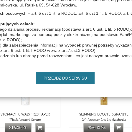
wska, ul. Rajska 69, 54-028 Wrocław.
osobowych – art. 6 ust 1 lit. a RODO1, art. 6 ust 1 lit. b RODO, art. 6 us
pujących celach:
o działania procesu reklamacji (podstawa z art. 6 ust. 1 lit. b RODO);
ej lub marketingu za pomocą poczty elektronicznej na podstawie Pani/
EBOMARIN INPERFECTION SERUM
SEBOMARINE CORRECTING CREA
it. a RODO);
"Czysta i klarowna" serum
"Korektor niedoskonałości"
 dla zabezpieczenia informacji na wypadek prawnej potrzeby wykazani
rt. 6 ust. 1 lit. f RODO w zw. z art.7.ust.3 RODO);
269,00 ZŁ
215,00 ZŁ
hodzenia lub obrony przed roszczeniami, co jest naszym prawnie uzas
i określania jakości naszej obsługi, co jest naszym prawnie uzasadnion
THV346
THV4
nas produktów i usług bezpośrednio (marketing bezpośredni, co jest 
PRZEJDŹ DO SERWISU
it. f RODO)
sobowych:
iemy mogli je udostępnić również podmiotom z którymi zawarliśmy um
do powierzenia danych dostawcom rozwiązań technologicznych (dostaw
bsługą przewozu towarów i osób, usługi wsparcie logistycznego. Jeśli b
wiadczenia usług przez podmioty przetwarzające dane, zawsze możesz
STOMACH & WAIST RESHAPER
SLIMMING BOOSTER GRANITE
ym pracownikiem Administratora. Będziemy także mogli udostępnić T
"Płaski brzuch" Serum
24h booster 2 w 1 o działaniu
ania ciągłości działań zwłaszcza w przypadku organizowania dodatko
216,00 ZŁ
236,00 ZŁ
e odbywa się w sposób ciągły ale także podmiotom ubezpieczeniowym, 