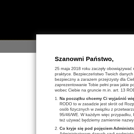
STRON
Szanowni Państwo,
STRONA GŁÓWNA
>
THALION THALASSO
25 maja 2018 roku zaczęły obowiązywać 
praktyce. Bezpieczeństwo Twoich danych j
WYBIERZ KATEGORIĘ
bezpieczny a zarazem przejrzysty dla Cie
Szu
zaprezentowanie Tobie pełni praw jakie 
THALION THALASSO
wobec Ciebie na gruncie m.in. art. 13 RO
Produkty Gabinet TWARZ
* A
Na początku chcemy Ci wyjaśnić wi
Linie pielęgnacyjne TWARZ
FACE Essential PILINGI
RODO to w zasadzie jest skrót od Rozp
FACE Essential AMPUŁKI
Linie pielęgnacyjne CIAŁO
CLEANSE & TONE demakijaż
osób fizycznych w związku z przetwar
FACE Essential DEMAKIJAŻ
Wysz
THALISOURCE cera...
95/46/WE. W każdym więc przypadku, ki
Produkty Gabinet CIAŁO
HERBATKI ziołowe
FACE Essential MASAŻ
ALGOPUR cera tłusta
też używać będziemy zamiennie nazwy 
ALGOPROTECT linia...
THALISENS NATURE
BODY Essential MASAŻ
FACE Essential MASKI
ALGOCALM cera wrażliwa
THALASSO BEAUTY na ciało
BODY Essential PILINGI
Co kryje się pod pojęciem Administr
Marketing Thalion
SPARKLING CITRUS
ALGOLIFT WRINKLE na...
THALISVELT wyszczuplanie
BODY Essential BEAUTY
Administratorem danych czyli podmiote